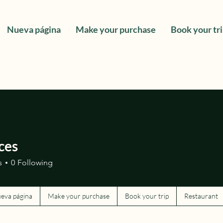
Nueva página
Make your purchase
Book your tr
ces
s
0
Following
eva página
Make your purchase
Book your trip
Restaurant