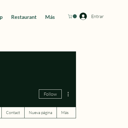
Entrar
ip
Restaurant
Más
More actions
Follow
Contact
Nueva página
Más