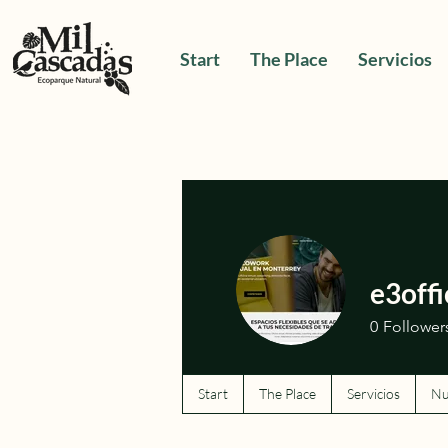
Start
The Place
Servicios
e3offi
0
Follower
Start
The Place
Servicios
Nu