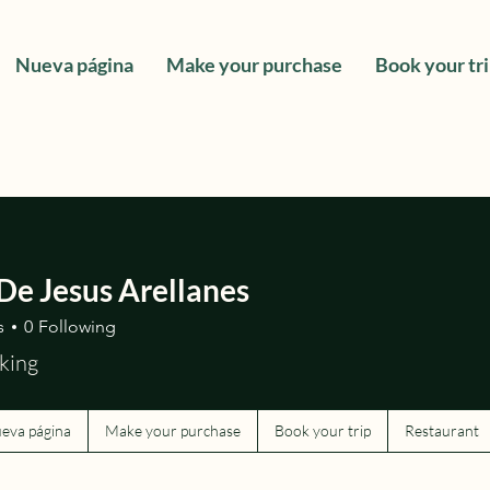
Nueva página
Make your purchase
Book your tr
De Jesus Arellanes
s
0
Following
king
eva página
Make your purchase
Book your trip
Restaurant