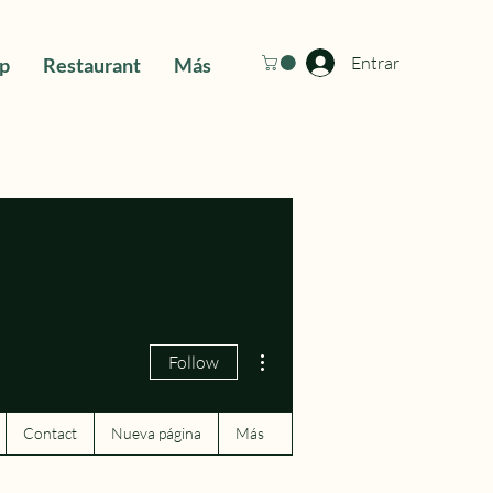
Entrar
ip
Restaurant
Más
More actions
Follow
Contact
Nueva página
Más