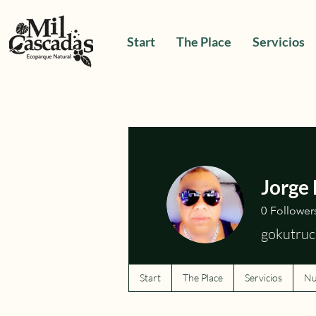
Start
The Place
Servicios
Jorge 
0
Follower
gokutruc
Start
The Place
Servicios
Nu