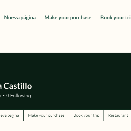
Nueva página
Make your purchase
Book your tr
 Castillo
s
0
Following
eva página
Make your purchase
Book your trip
Restaurant