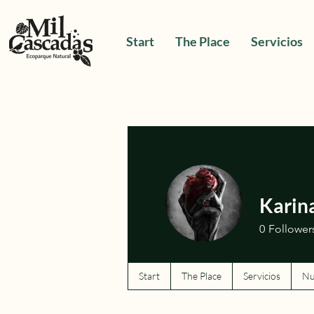
Start
The Place
Servicios
Karina
0
Follower
Start
The Place
Servicios
Nu