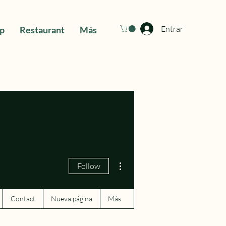
Entrar
ip
Restaurant
Más
More actions
Follow
Contact
Nueva página
Más