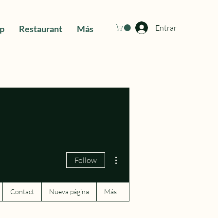
Entrar
ip
Restaurant
Más
More actions
Follow
Contact
Nueva página
Más