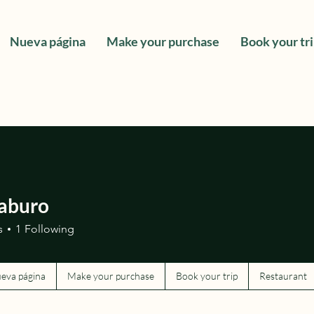
Nueva página
Make your purchase
Book your tr
aburo
s
1
Following
eva página
Make your purchase
Book your trip
Restaurant