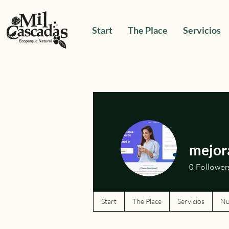
Start
The Place
Servicios
mejor
0
Follower
Start
The Place
Servicios
Nu