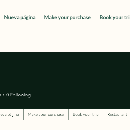
Nueva página
Make your purchase
Book your tr
s
0
Following
eva página
Make your purchase
Book your trip
Restaurant