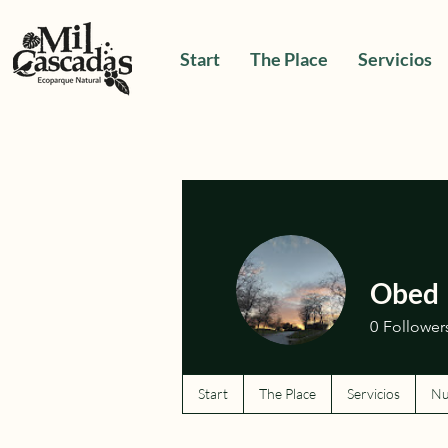
Start
The Place
Servicios
Obed
0
Follower
Start
The Place
Servicios
Nu