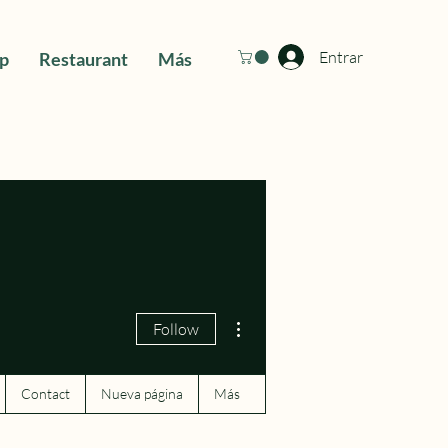
Entrar
ip
Restaurant
Más
More actions
Follow
Contact
Nueva página
Más