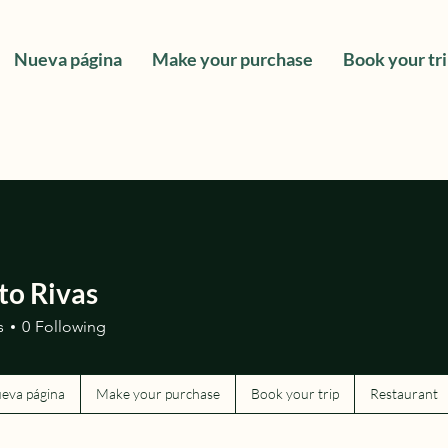
Nueva página
Make your purchase
Book your tr
to Rivas
s
0
Following
eva página
Make your purchase
Book your trip
Restaurant