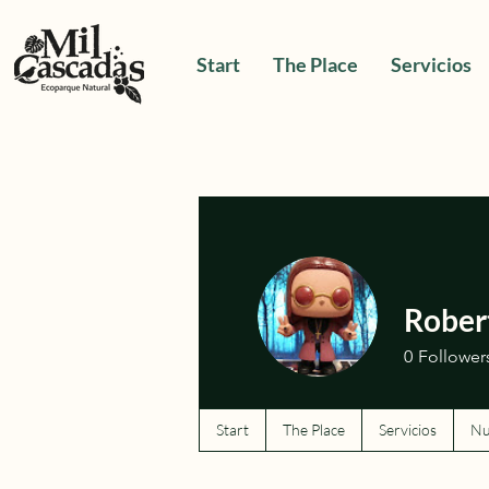
Start
The Place
Servicios
Rober
0
Follower
Start
The Place
Servicios
Nu