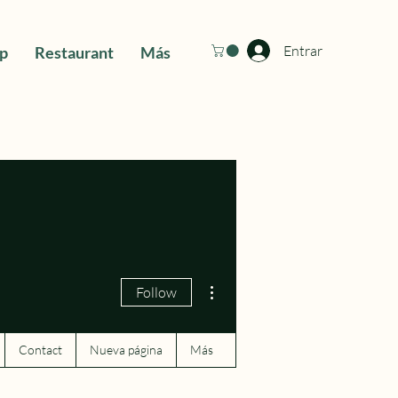
Entrar
ip
Restaurant
Más
More actions
Follow
Contact
Nueva página
Más