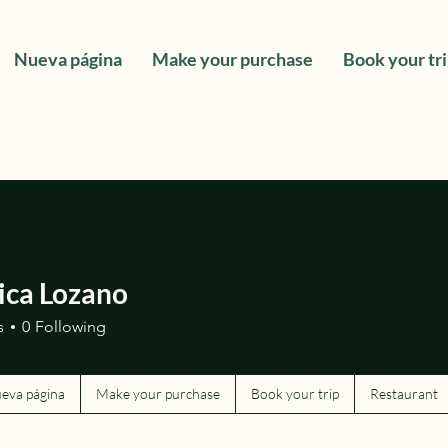
Nueva página
Make your purchase
Book your tr
ica Lozano
s
0
Following
eva página
Make your purchase
Book your trip
Restaurant