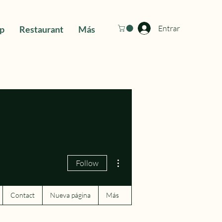
Entrar
ip
Restaurant
Más
More actions
Follow
Contact
Nueva página
Más