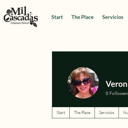
Start
The Place
Servicios
Veron
0
Follower
Start
The Place
Servicios
Nu