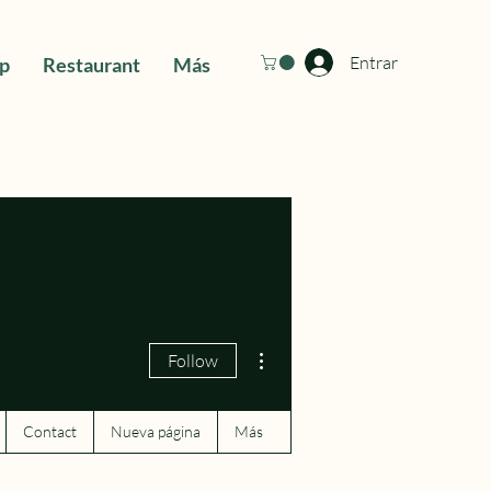
Entrar
ip
Restaurant
Más
More actions
Follow
Contact
Nueva página
Más