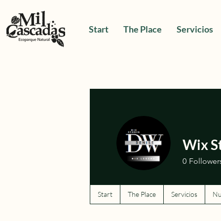
Start
The Place
Servicios
Wix S
0
Follower
Start
The Place
Servicios
Nu