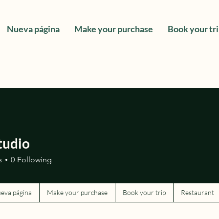
Nueva página
Make your purchase
Book your tr
tudio
s
0
Following
eva página
Make your purchase
Book your trip
Restaurant