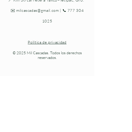
✉️
milcascadas@gmail.com
| 📞
777 304
1025
Política de privacidad
© 2025 Mil Cascadas. Todos los derechos
reservados.
Naturaleza viva en cada paso.