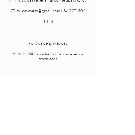
✉️
milcascadas@gmail.com
| 📞
777 304
1025
Política de privacidad
© 2025 Mil Cascadas. Todos los derechos
reservados.
Naturaleza viva en cada paso.