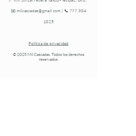
✉️
milcascadas@gmail.com
| 📞
777 304
1025
Política de privacidad
© 2025 Mil Cascadas. Todos los derechos
reservados.
Naturaleza viva en cada paso.