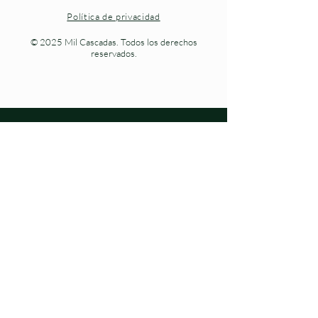
Política de privacidad
© 2025 Mil Cascadas. Todos los derechos
reservados.
Naturaleza viva en cada paso.