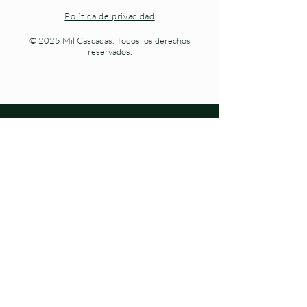
Política de privacidad
© 2025 Mil Cascadas. Todos los derechos
reservados.
Naturaleza viva en cada paso.