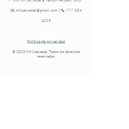
✉️
milcascadas@gmail.com
| 📞
777 304
1025
Política de privacidad
© 2025 Mil Cascadas. Todos los derechos
reservados.
Naturaleza viva en cada paso.