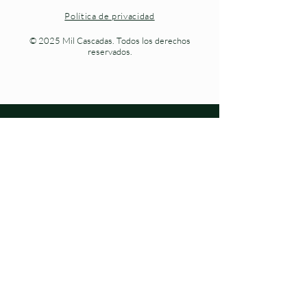
Política de privacidad
© 2025 Mil Cascadas. Todos los derechos
reservados.
Naturaleza viva en cada paso.