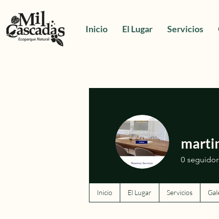
Inicio
El Lugar
Servicios
marti
0
seguidor
Inicio
El Lugar
Servicios
Gal