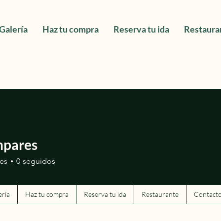
Galería
Haz tu compra
Reserva tu ida
Restaura
npares
es
0
seguidos
ería
Haz tu compra
Reserva tu ida
Restaurante
Contact