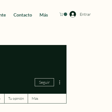
Entrar
nte
Contacto
Más
Más acciones
Seguir
o
Tu opinión
Más