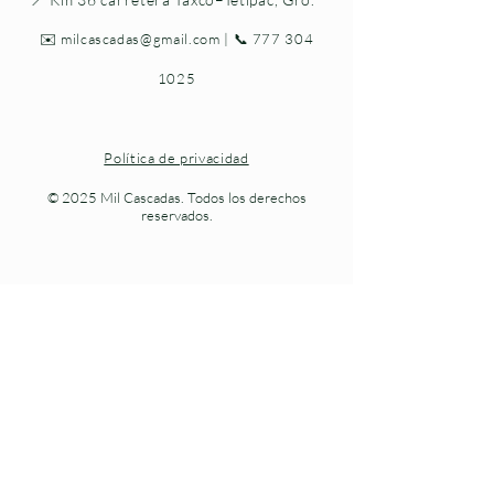
✉️
milcascadas@gmail.com
| 📞
777 304
1025
Política de privacidad
© 2025 Mil Cascadas. Todos los derechos
reservados.
Naturaleza viva en cada paso.