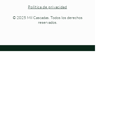
Política de privacidad
© 2025 Mil Cascadas. Todos los derechos
reservados.
Naturaleza viva en cada paso.