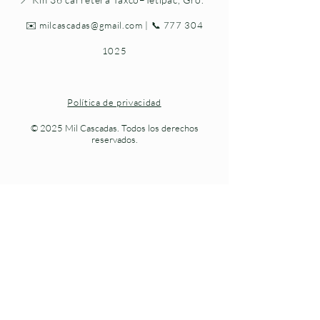
✉️
milcascadas@gmail.com
| 📞
777 304
1025
Política de privacidad
© 2025 Mil Cascadas. Todos los derechos
reservados.
Naturaleza viva en cada paso.