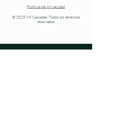
Política de privacidad
© 2025 Mil Cascadas. Todos los derechos
reservados.
Naturaleza viva en cada paso.